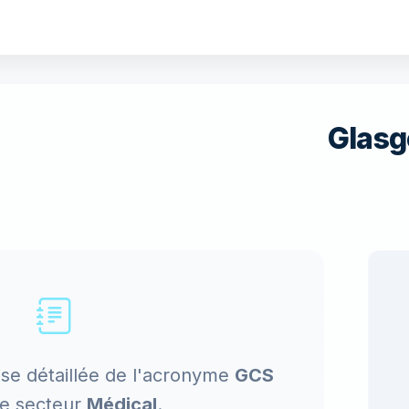
Glas
ise détaillée de l'acronyme
GCS
le secteur
Médical
.